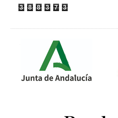
3
8
8
3
7
3