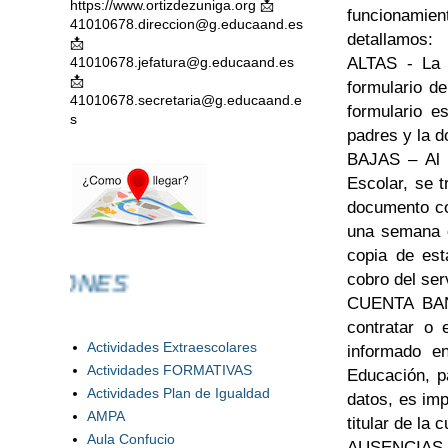
https://www.ortizdezuniga.org 📩
funcionamie
41010678.direccion@g.educaand.es
detallamos:
📩
ALTAS - La s
41010678.jefatura@g.educaand.es
📩
formulario d
41010678.secretaria@g.educaand.e
formulario e
s
padres y la d
BAJAS – Al i
Escolar, se t
documento co
una semana d
copia de est
PUBLICACI
cobro del ser
CUENTA BANC
contratar o 
Actividades Extraescolares
informado e
Actividades FORMATIVAS
Educación, p
Actividades Plan de Igualdad
datos, es imp
AMPA
titular de la
Aula Confucio
AUSENCIAS /