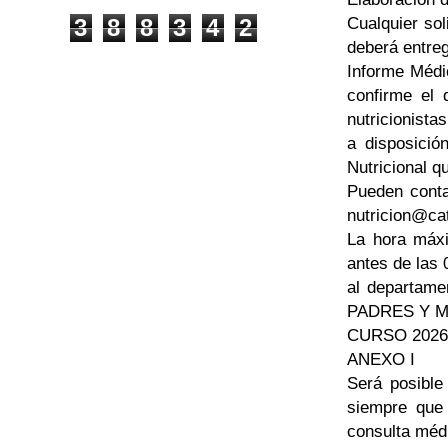
Cualquier sol
3
8
8
3
4
2
deberá entreg
Informe Médic
confirme el 
nutricionista
a disposició
Nutricional 
Pueden conta
nutricion@ca
La hora máxi
antes de las 
al departame
PADRES Y 
CURSO 2026
ANEXO I
Será posible 
siempre que 
consulta méd