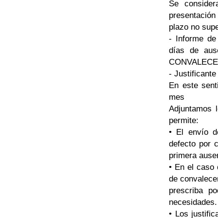
Se considera
presentación 
plazo no supe
- Informe de
días de aus
CONVALECEN
- Justificant
En este senti
mes
Adjuntamos l
permite:
• El envío d
defecto por c
primera ause
• En el caso 
de convalecen
prescriba p
necesidades.
• Los justifi