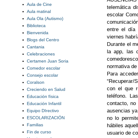
Aula de Cine
telemática d
Aula matinal
escolar Como
Aula Ola (Autismo)
comunicación 
Biblioteca
entre el día
Bienvenida
viernes habrí
Blogs del Centro
Durante el m
Cantania
la app, las 
Celebraciones
comedoresco
Certamen Juan Soria
normativa de 
Comedor escolar
Para acceder
Consejo escolar
“Recuperar/So
Coralson
con el que r
Creciendo en Salud
teléfono. La
Educación física
contacto, no 
Educación Infantil
ausencias ya
Equipo DIrectivo
no lo permit
ESCOLARIZACIÓN
Familias
hábiles aquel
Fin de curso
usuario de c