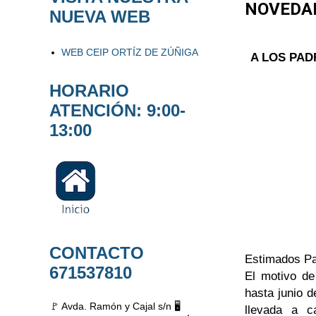
NOVEDA
NUEVA WEB
WEB CEIP ORTÍZ DE ZÚÑIGA
A LOS PA
HORARIO
ATENCIÓN: 9:00-
13:00
CONTACTO
Estimados Pa
671537810
El motivo de
hasta junio d
🚩 Avda. Ramón y Cajal s/n 🖥️
llevada a c