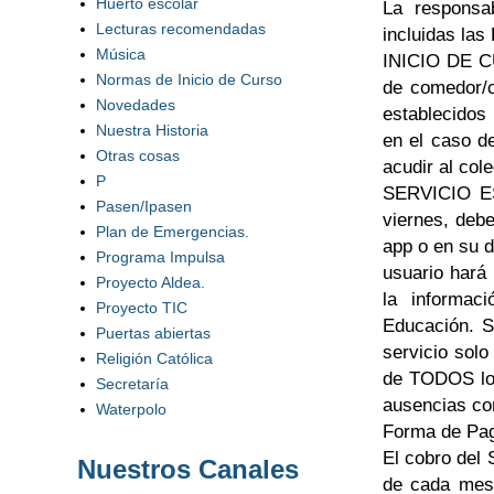
Huerto escolar
La responsa
Lecturas recomendadas
incluidas la
Música
INICIO DE CU
Normas de Inicio de Curso
de comedor/c
Novedades
establecidos
Nuestra Historia
en el caso d
Otras cosas
acudir al col
P
SERVICIO ES
Pasen/Ipasen
viernes, debe
Plan de Emergencias.
app o en su d
Programa Impulsa
usuario hará 
Proyecto Aldea.
la informac
Proyecto TIC
Educación. S
Puertas abiertas
servicio sol
Religión Católica
de TODOS los
Secretaría
ausencias co
Waterpolo
Forma de Pa
El cobro del
Nuestros Canales
de cada mes,