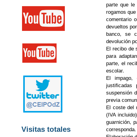
parte que le
rogamos que a
comentario o
devueltos por
banco, se c
devolución po
El recibo de 
para adaptar
parte, el rec
escolar.
El impago, 
justificada
suspensión de
previa comuni
El coste del
(IVA incluido
guarnición, p
Visitas totales
corresponda.
Elaboración 