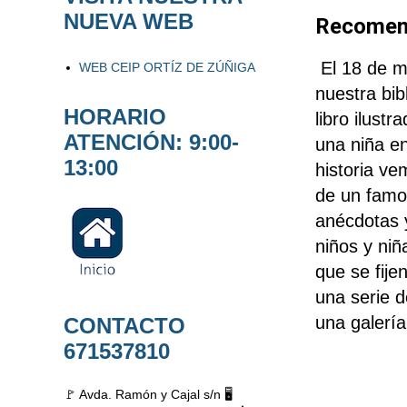
NUEVA WEB
Recomen
El 18 de m
WEB CEIP ORTÍZ DE ZÚÑIGA
nuestra bib
HORARIO
libro ilust
ATENCIÓN: 9:00-
una niña e
13:00
historia ve
de un famo
anécdotas y
niños y niñ
que se fije
una serie 
una galería
CONTACTO
671537810
🚩 Avda. Ramón y Cajal s/n 🖥️