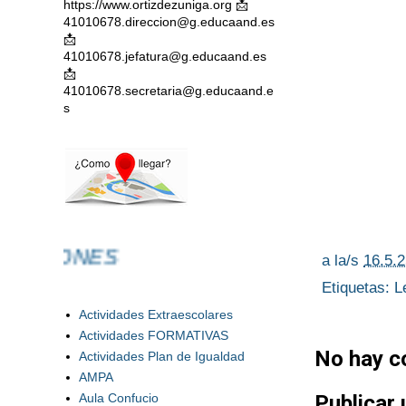
https://www.ortizdezuniga.org 📩
41010678.direccion@g.educaand.es
📩
41010678.jefatura@g.educaand.es
📩
41010678.secretaria@g.educaand.e
s
IONES
a la/s
16.5.
Etiquetas:
L
Actividades Extraescolares
Actividades FORMATIVAS
No hay c
Actividades Plan de Igualdad
AMPA
Aula Confucio
Publicar