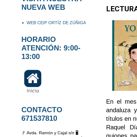
NUEVA WEB
LECTURA
WEB CEIP ORTÍZ DE ZÚÑIGA
HORARIO
ATENCIÓN: 9:00-
13:00
En el mes
CONTACTO
andaluza y
671537810
títulos en n
Raquel Dí
🚩 Avda. Ramón y Cajal s/n 🖥️
guiones pa