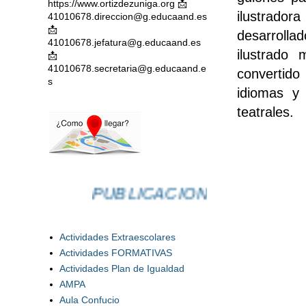
https://www.ortizdezuniga.org 📩
ilustrad
41010678.direccion@g.educaand.es
📩
desarrolla
41010678.jefatura@g.educaand.es
ilustrado
📩
41010678.secretaria@g.educaand.e
convertido
s
idiomas y
teatrales.
PUBLICACIONES
Actividades Extraescolares
Actividades FORMATIVAS
Actividades Plan de Igualdad
AMPA
Aula Confucio