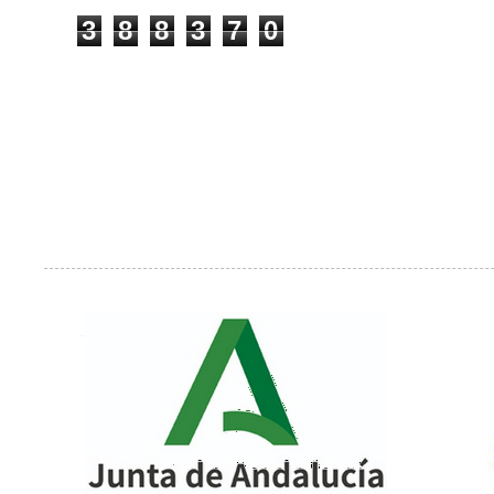
3
8
8
3
7
0