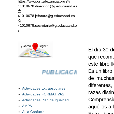
https://www.ortizdezuniga.org 📩
41010678.direccion@g.educaand.es
📩
41010678.jefatura@g.educaand.es
📩
41010678.secretaria@g.educaand.e
s
El día 30 d
que recom
este libro 
Es un libro
PUBLICACIONES
de muchas 
diferentes
Actividades Extraescolares
razas dist
Actividades FORMATIVAS
Comprensió
Actividades Plan de Igualdad
AMPA
aquéllos a 
Aula Confucio
Entre diver