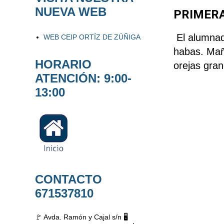
NUEVA WEB
PRIMERA
El alumnad
WEB CEIP ORTÍZ DE ZÚÑIGA
habas. Mañ
HORARIO
orejas gran
ATENCIÓN: 9:00-
13:00
CONTACTO
671537810
🚩 Avda. Ramón y Cajal s/n 🖥️