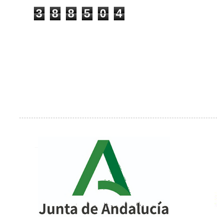
3
8
8
5
0
4