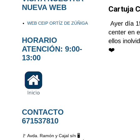
NUEVA WEB
Cartuja 
Ayer día 15
WEB CEIP ORTÍZ DE ZÚÑIGA
center en e
HORARIO
ellos inolv
ATENCIÓN: 9:00-
❤️
13:00
CONTACTO
671537810
🚩 Avda. Ramón y Cajal s/n 🖥️