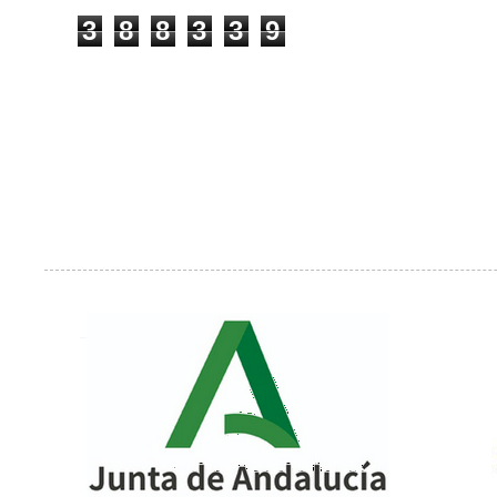
3
8
8
3
3
9