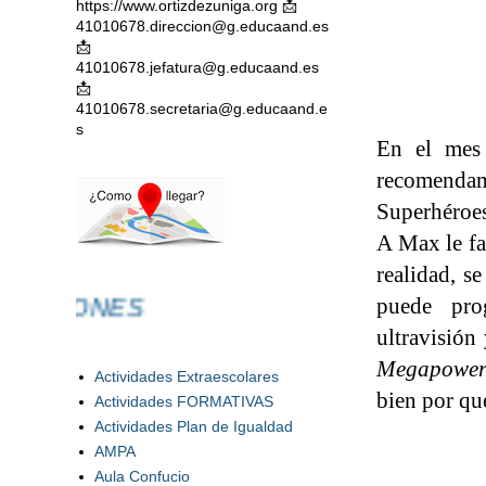
https://www.ortizdezuniga.org 📩
41010678.direccion@g.educaand.es
📩
41010678.jefatura@g.educaand.es
📩
41010678.secretaria@g.educaand.e
s
En el mes
recomenda
Superhéroes
A Max le fa
realidad, se
IONES
puede pro
ultravisió
Megapowe
Actividades Extraescolares
bien por qu
Actividades FORMATIVAS
Actividades Plan de Igualdad
AMPA
Aula Confucio