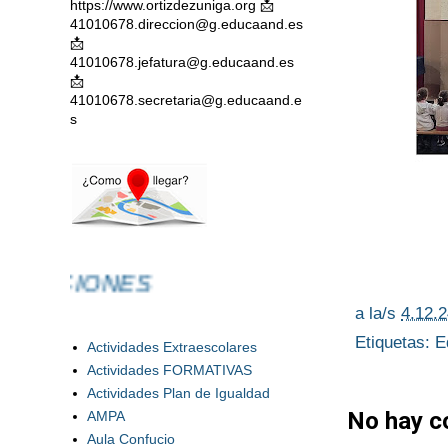
https://www.ortizdezuniga.org 📩
41010678.direccion@g.educaand.es
📩
41010678.jefatura@g.educaand.es
📩
41010678.secretaria@g.educaand.e
s
ACIONES
a la/s
4.12.
Etiquetas:
E
Actividades Extraescolares
Actividades FORMATIVAS
Actividades Plan de Igualdad
No hay c
AMPA
Aula Confucio