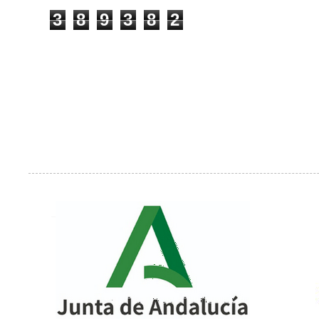
3
8
9
3
8
2