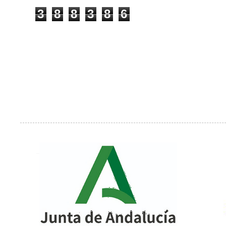
3
8
8
3
8
6