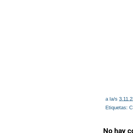
a la/s
3.11.2
Etiquetas:
C
No hay c