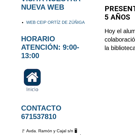
NUEVA WEB
PRESENT
5 AÑOS
WEB CEIP ORTÍZ DE ZÚÑIGA
Hoy el alum
HORARIO
colaboraci
ATENCIÓN: 9:00-
la bibliote
13:00
CONTACTO
671537810
🚩 Avda. Ramón y Cajal s/n 🖥️