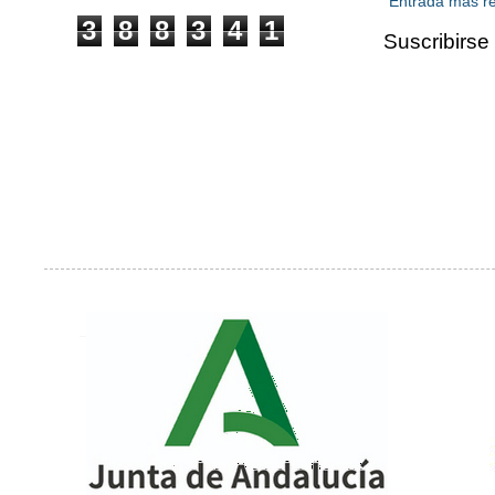
Entrada más re
3
8
8
3
4
1
Suscribirse