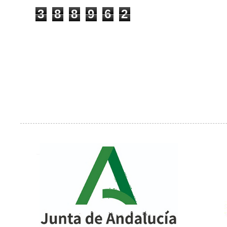
3
8
8
9
6
2