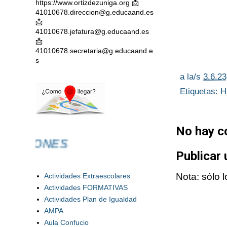
https://www.ortizdezuniga.org 📩
41010678.direccion@g.educaand.es
📩
41010678.jefatura@g.educaand.es
📩
41010678.secretaria@g.educaand.e
s
a la/s
3.6.23
Etiquetas:
H
No hay c
IONES
Publicar
Nota: sólo 
Actividades Extraescolares
Actividades FORMATIVAS
Actividades Plan de Igualdad
AMPA
Aula Confucio