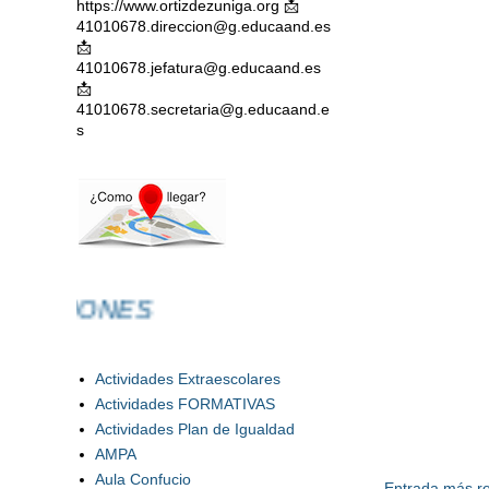
https://www.ortizdezuniga.org 📩
41010678.direccion@g.educaand.es
📩
41010678.jefatura@g.educaand.es
📩
41010678.secretaria@g.educaand.e
s
ACIONES
Actividades Extraescolares
Actividades FORMATIVAS
Actividades Plan de Igualdad
AMPA
Aula Confucio
Entrada más re