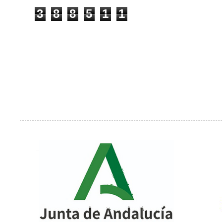
3
8
8
5
1
1