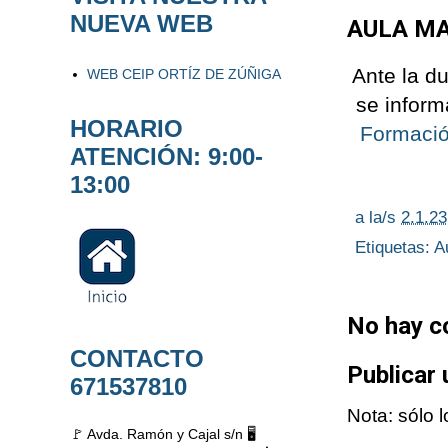
NUEVA WEB
AULA M
Ante la d
WEB CEIP ORTÍZ DE ZÚÑIGA
se infor
HORARIO
Formaci
ATENCIÓN: 9:00-
13:00
a la/s
2.1.23
Etiquetas:
A
No hay c
CONTACTO
Publicar
671537810
Nota: sólo 
🚩 Avda. Ramón y Cajal s/n 🖥️