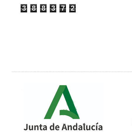
3
8
8
3
7
2