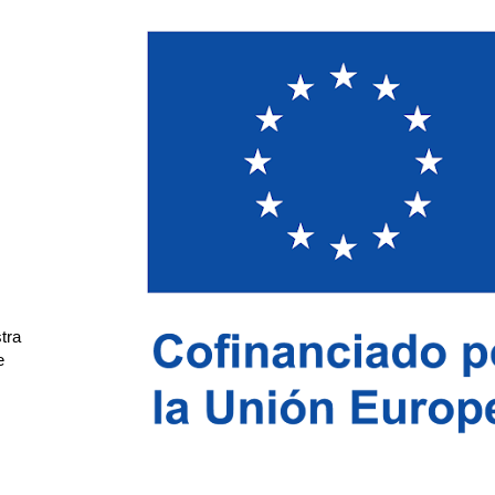
tra
e