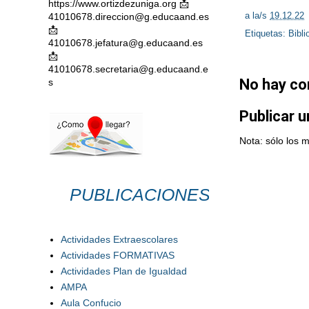
https://www.ortizdezuniga.org 📩
a la/s
19.12.22
41010678.direccion@g.educaand.es
📩
Etiquetas:
Bibli
41010678.jefatura@g.educaand.es
📩
41010678.secretaria@g.educaand.e
No hay co
s
Publicar 
Nota: sólo los 
PUBLICACIONES
Actividades Extraescolares
Actividades FORMATIVAS
Actividades Plan de Igualdad
AMPA
Aula Confucio