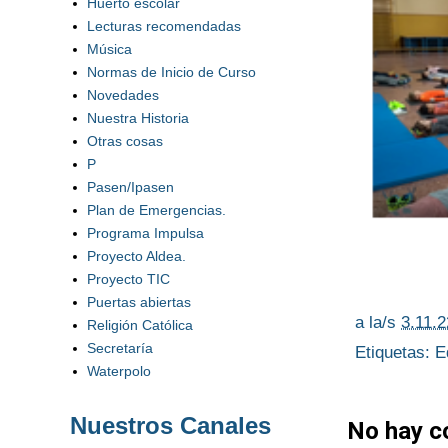
Huerto escolar
Lecturas recomendadas
Música
Normas de Inicio de Curso
Novedades
Nuestra Historia
Otras cosas
P
Pasen/Ipasen
Plan de Emergencias.
Programa Impulsa
Proyecto Aldea.
Proyecto TIC
Puertas abiertas
a la/s
3.11.2
Religión Católica
Secretaría
Etiquetas:
E
Waterpolo
Nuestros Canales
No hay c