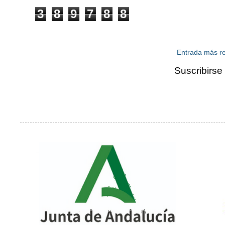
3
8
9
7
8
8
Entrada más re
Suscribirse