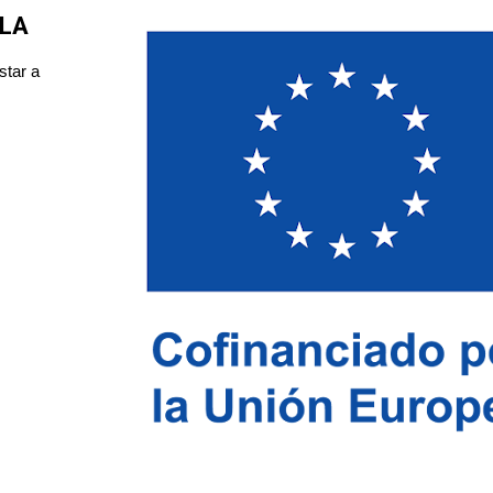
OLA
star a