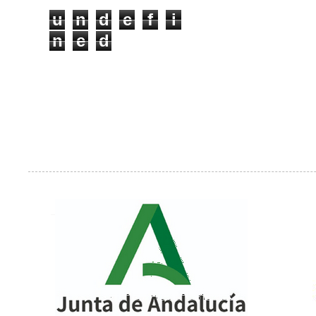
u
n
d
e
f
i
n
e
d