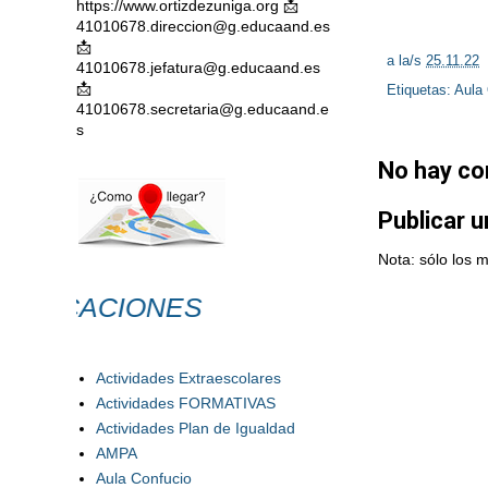
https://www.ortizdezuniga.org 📩
41010678.direccion@g.educaand.es
📩
a la/s
25.11.22
41010678.jefatura@g.educaand.es
📩
Etiquetas:
Aula 
41010678.secretaria@g.educaand.e
s
No hay co
Publicar 
Nota: sólo los 
CACIONES
Actividades Extraescolares
Actividades FORMATIVAS
Actividades Plan de Igualdad
AMPA
Aula Confucio