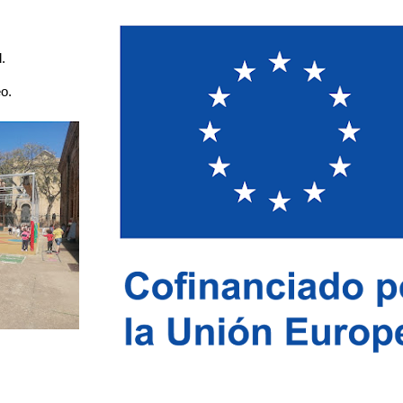
.
eo.