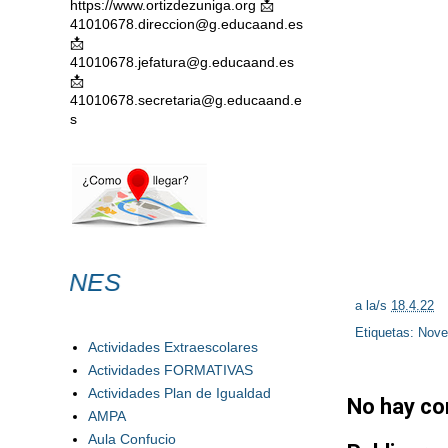
https://www.ortizdezuniga.org 📩
41010678.direccion@g.educaand.es
📩
41010678.jefatura@g.educaand.es
📩
41010678.secretaria@g.educaand.e
s
PUBLICACION
a la/s
18.4.22
Etiquetas:
Nove
Actividades Extraescolares
Actividades FORMATIVAS
Actividades Plan de Igualdad
No hay co
AMPA
Aula Confucio