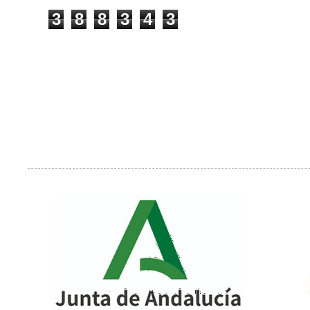
3
8
8
3
4
3