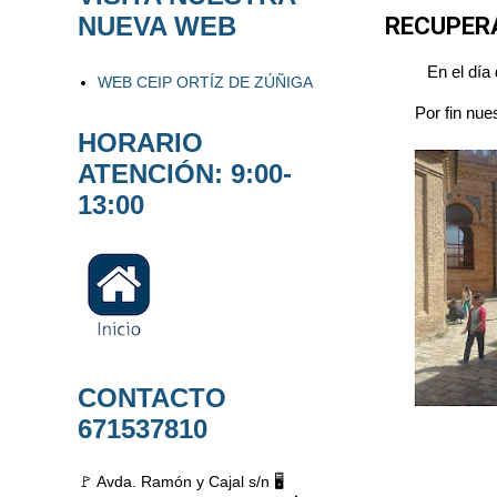
NUEVA WEB
RECUPER
En el día
WEB CEIP ORTÍZ DE ZÚÑIGA
Por fin nue
HORARIO
ATENCIÓN: 9:00-
13:00
CONTACTO
671537810
🚩 Avda. Ramón y Cajal s/n 🖥️