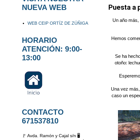
NUEVA WEB
Puesta a 
Un año más, c
WEB CEIP ORTÍZ DE ZÚÑIGA
Hemos comenza
HORARIO
ATENCIÓN: 9:00-
13:00
Se ha hecho
otoño: lechu
Esperemos
Una vez más, a
caso un espec
CONTACTO
671537810
🚩 Avda. Ramón y Cajal s/n 🖥️