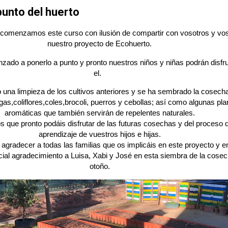
punto del huerto
omenzamos este curso con ilusión de compartir con vosotros y vo
nuestro proyecto de Ecohuerto.
do a ponerlo a punto y pronto nuestros niños y niñas podrán disfru
el.
 una limpieza de los cultivos anteriores y se ha sembrado la cosech
gas,coliflores,coles,brocoli, puerros y cebollas; así como algunas pla
aromáticas que también servirán de repelentes naturales.
 que pronto podáis disfrutar de las futuras cosechas y del proceso 
aprendizaje de vuestros hijos e hijas.
gradecer a todas las familias que os implicáis en este proyecto y e
ial agradecimiento a Luisa, Xabi y José en esta siembra de la cose
otoño.