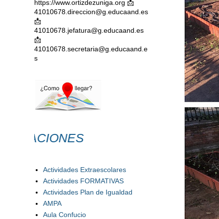
https://www.ortizdezuniga.org 📩
41010678.direccion@g.educaand.es
📩
41010678.jefatura@g.educaand.es
📩
41010678.secretaria@g.educaand.e
s
ACIONES
Actividades Extraescolares
Actividades FORMATIVAS
Actividades Plan de Igualdad
AMPA
Aula Confucio