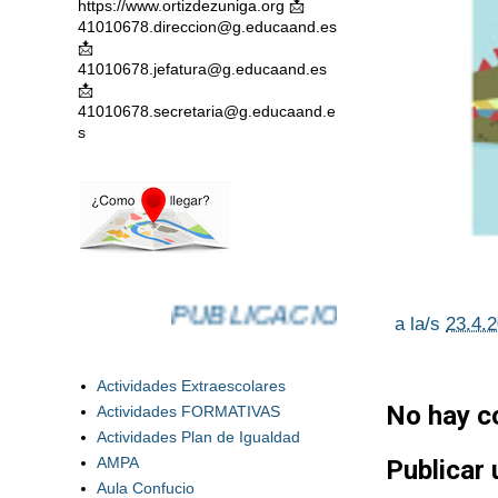
https://www.ortizdezuniga.org 📩
41010678.direccion@g.educaand.es
📩
41010678.jefatura@g.educaand.es
📩
41010678.secretaria@g.educaand.e
s
PUBLICACIONES
a la/s
23.4.
Actividades Extraescolares
No hay c
Actividades FORMATIVAS
Actividades Plan de Igualdad
AMPA
Publicar
Aula Confucio