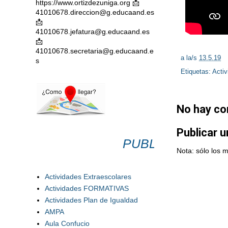
https://www.ortizdezuniga.org 📩
41010678.direccion@g.educaand.es
📩
41010678.jefatura@g.educaand.es
📩
41010678.secretaria@g.educaand.e
a la/s
13.5.19
s
Etiquetas:
Activ
No hay co
Publicar 
PUBLICACIONES
Nota: sólo los 
Actividades Extraescolares
Actividades FORMATIVAS
Actividades Plan de Igualdad
AMPA
Aula Confucio