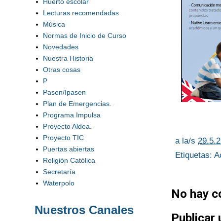
Huerto escolar
Lecturas recomendadas
Música
Normas de Inicio de Curso
Novedades
Nuestra Historia
Otras cosas
P
Pasen/Ipasen
Plan de Emergencias.
Programa Impulsa
Proyecto Aldea.
Proyecto TIC
a la/s
29.5.
Puertas abiertas
Etiquetas:
A
Religión Católica
Secretaría
Waterpolo
No hay c
Nuestros Canales
Publicar