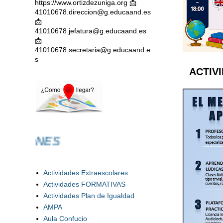
https://www.ortizdezuniga.org 📩
41010678.direccion@g.educaand.es
📩
41010678.jefatura@g.educaand.es
📩
41010678.secretaria@g.educaand.e
s
ACTIV
PUBLICACI
Actividades Extraescolares
Actividades FORMATIVAS
Actividades Plan de Igualdad
AMPA
Aula Confucio