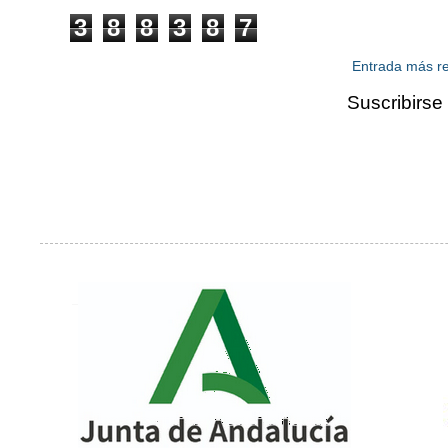
3
8
8
3
8
7
Entrada más re
Suscribirse